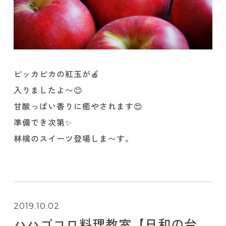
ピッカピカの紅玉が🍎
入りましたよ〜😊
甘酸っぱい香りに癒やされます😍
準備でき次第✨
林檎のスイーツ登場しま〜す。
2019.10.02
ハハゴコロ料理教室【日和の台