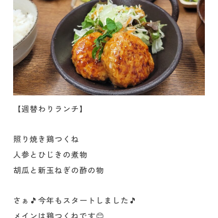
【週替わりランチ】
照り焼き鶏つくね
人参とひじきの煮物
胡瓜と新玉ねぎの酢の物
さぁ🎵今年もスタートしました🎵
メインは鶏つくねです😊