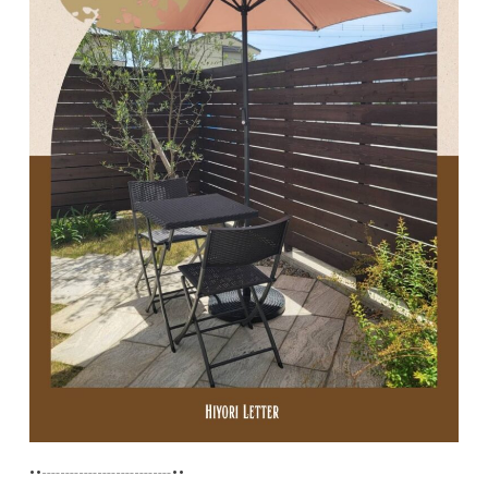
••┈┈┈┈┈┈┈••