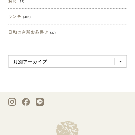
食材
(37)
ランチ
(481)
日和の台所お品書き
(20)